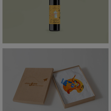
Branding
Diseño
Packaging
Proyectos
El ratolinet del Montsant
Diseño
Ilustración
Proyectos
Web
Oficina Jove Baix Llobregat