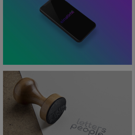
App
Branding
Diseño
Proyectos
Web
einatime
Branding
Diseño
Papelería
Proyectos
Letters People Branding