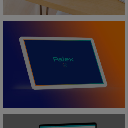
App
Diseño
Proyectos
Palex