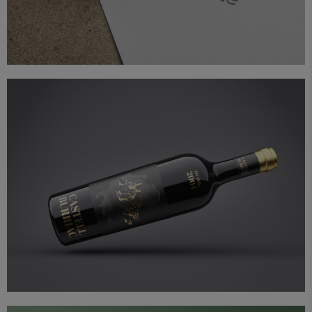
Branding
Diseño
Packaging
Proyectos
Castell Burriac