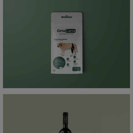
Diseño
Packaging
Proyectos
Ortocanis