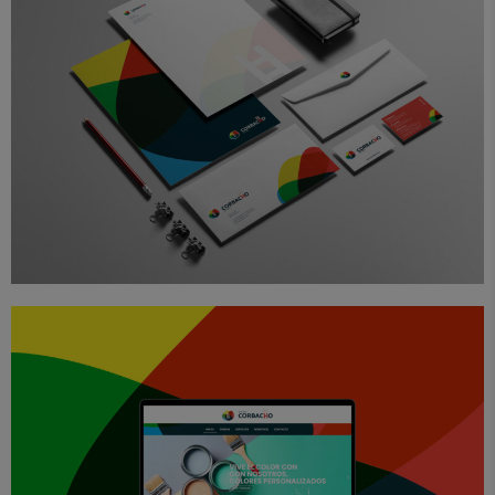
Branding
Diseño
Papelería
Proyectos
Pinturas Corbacho Branding
Diseño
e-Commerce
Proyectos
Web
Pinturas Corbacho Web