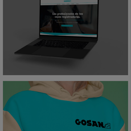
Diseño
Proyectos
Web
Gosan Web
Branding
Diseño
Papelería
Proyectos
Gosan Branding