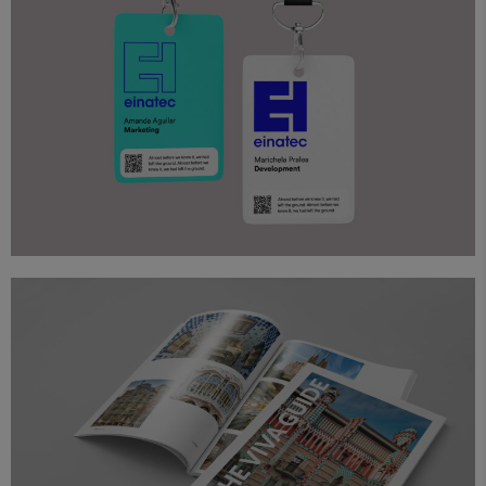
Branding
Diseño
Papelería
Proyectos
Einatec Branding
Diseño
Editorial
Proyectos
The Viva Guide Barcelona