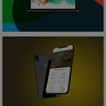
Branding
Diseño
Proyectos
Web
Ilvalegal