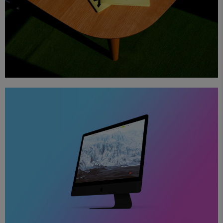
The Viva London Booklet
Diseño
Proyectos
Web
Sound Earth Legacy