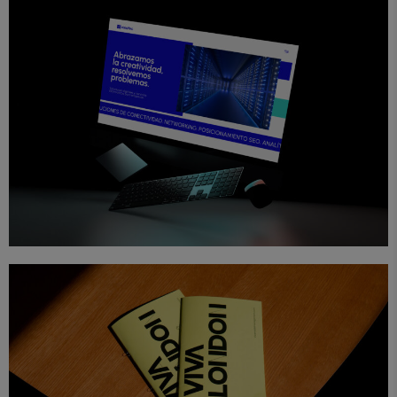
Diseño
Proyectos
Web
Einatec
Diseño
Editorial
Proyectos