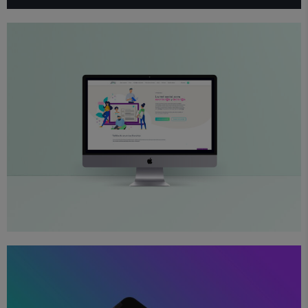
Ilustración
Proyectos
Web
Letters People