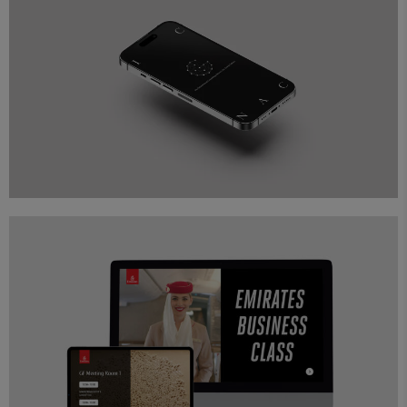
Diseño
Proyectos
Web
The Icnac
Diseño
Proyectos
Web
Emirates