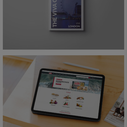
Diseño
Editorial
Proyectos
The Viva Guide London
Diseño
Proyectos
Web
Conservas Dani