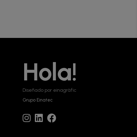
Hola!
Diseñado por einagràfic
Grupo Einatec