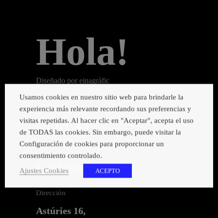
Hola!
Diseñado por einagràfic
Grupo Einatec
Usamos cookies en nuestro sitio web para brindarle la
experiencia más relevante recordando sus preferencias y
visitas repetidas. Al hacer clic en "Aceptar", acepta el uso
de TODAS las cookies. Sin embargo, puede visitar la
Configuración de cookies para proporcionar un
consentimiento controlado.
Contacto
Ajustes Cookies
ACEPTO
Dirección
Astúries 16,