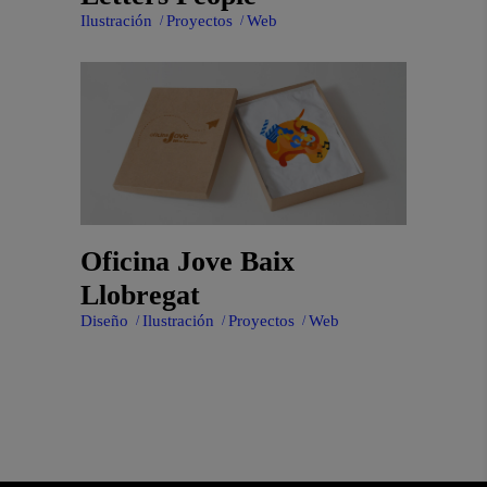
Ilustración
Proyectos
Web
Oficina Jove Baix
Llobregat
Diseño
Ilustración
Proyectos
Web