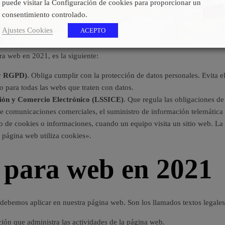
puede visitar la Configuración de cookies para proporcionar un
consentimiento controlado.
Ajustes Cookies
ACEPTO
ra web en 2021, es la siguiente:
 y RGPD)
. Obliga cumplir con la protección de datos personales. Evita el
 para todas las webs que traten con datos.
ación y Comercio Electrónico (LSSICE)
. Que regula las obligaciones de 
 de comunicaciones comerciales, el suministro de información telemática 
o de cookies o informaciones, cuando un equipo visita un sitio web. La U
página web utiliza cookies».
s para web en 2021
ebemos aplicar en nuestra página web. Son los llamados textos legales,
ción que administra las actividades de la página web.