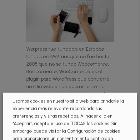
Worpress fue fundado en Estados
Unidos en 1999, aunque no fue hasta
2008 que no se fundó Woocomerce.
Básicamente, WooComerce es el
plugin para WordPress que convierte
un sitio web en un ecommerce. Lo
mejor es que su instalación
se realiza
Usamos cookies en nuestro sitio web para brindarle la
fácilmente
, y
sin necesidad de saber
experiencia más relevante recordando sus
programación
. Una vez que ya está
preferencias y visitas repetidas. Al hacer clic en
instalado, se pueden subir los
"Aceptar", acepta el uso de TODAS las cookies. Sin
productos, crear categorías y
embargo, puede visitar la Configuración de cookies
configurar gastos de envío. Cuando
para proporcionar un consentimiento controlado.
estos pasos ya están configurados, la